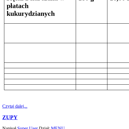
płatach
kukurydzianych
Czytaj dalej...
ZUPY
Napisał
Super User
Dział:
MENU