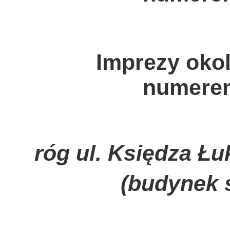
Imprezy oko
numere
róg ul. Księdza Łu
(budynek 