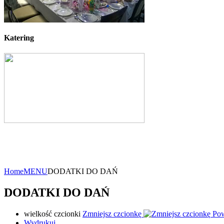
Katering
Home
MENU
DODATKI DO DAŃ
DODATKI DO DAŃ
wielkość czcionki
Zmniejsz czcionkę
Pow
Wydrukuj