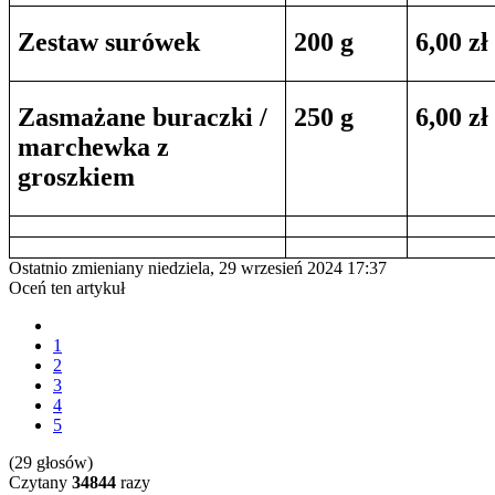
Zestaw surówek
200 g
6,00 zł
Zasmażane buraczki /
250 g
6,00 zł
marchewka z
groszkiem
Ostatnio zmieniany niedziela, 29 wrzesień 2024 17:37
Oceń ten artykuł
1
2
3
4
5
(29 głosów)
Czytany
34844
razy